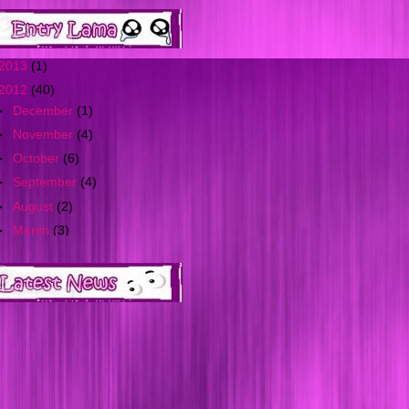
2013
(1)
2012
(40)
►
December
(1)
►
November
(4)
►
October
(6)
►
September
(4)
►
August
(2)
►
March
(3)
▼
February
(12)
Tutorial upload gambar
pada entry
Tutorial post entry dalam
blog
Tutorial letak fibox dalam
blog