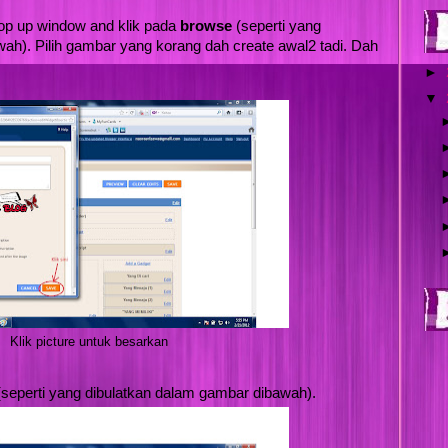
pop up window and klik pada
browse
(seperti yang
ah). Pilih gambar yang korang dah create awal2 tadi. Dah
►
▼
Klik picture untuk besarkan
seperti yang dibulatkan dalam gambar dibawah).