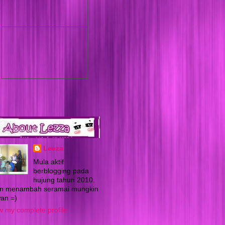
Leeza
Mula aktif
berblogging pada
hujung tahun 2010.
in menambah seramai mungkin
an =)
w my complete profile