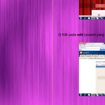
2) Klik pada
edit
(seperti yang