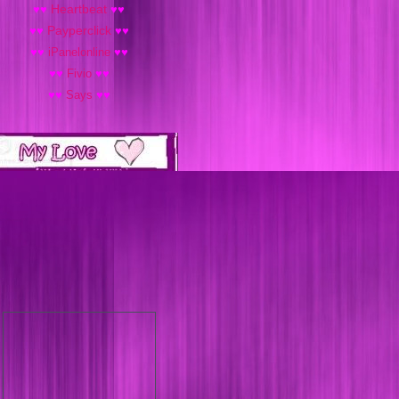
♥
♥
Heartbeat
♥
♥
♥
♥
Payperclick
♥
♥
♥
♥
iPanelonline
♥
♥
♥
♥
Fivio
♥
♥
♥
♥
Says
♥
♥