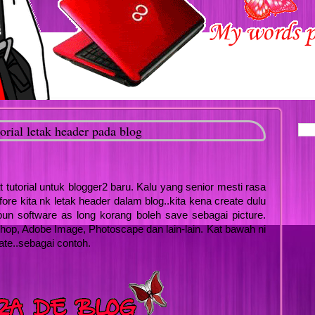
orial letak header pada blog
t tutorial untuk blogger2 baru. Kalu yang senior mesti rasa
fore kita nk letak header dalam blog..kita kena create dulu
un software as long korang boleh save sebagai picture.
op, Adobe Image, Photoscape dan lain-lain. Kat bawah ni
ate..sebagai contoh.