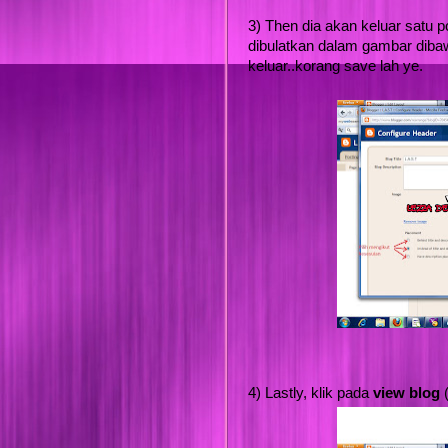
3) Then dia akan keluar satu 
dibulatkan dalam gambar dibaw
keluar..korang save lah ye.
4) Lastly, klik pada
view blog
(