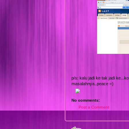
p/s: kalu jadi ke tak jadi ke..
masalahnya..peace =)
No comments:
Post a Comment