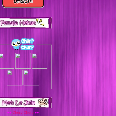
♥
♥
Churp Churp
♥
♥